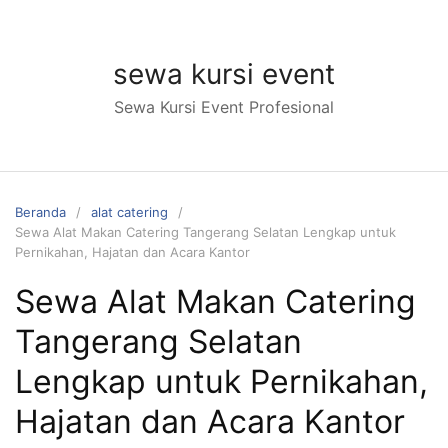
Langsung
ke
konten
sewa kursi event
Sewa Kursi Event Profesional
Beranda
alat catering
Sewa Alat Makan Catering Tangerang Selatan Lengkap untuk
Pernikahan, Hajatan dan Acara Kantor
Sewa Alat Makan Catering
Tangerang Selatan
Lengkap untuk Pernikahan,
Hajatan dan Acara Kantor