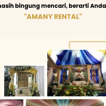
asih bingung mencari, berarti And
"AMANY RENTAL"