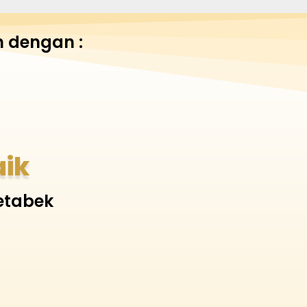
 dengan :
aik
etabek