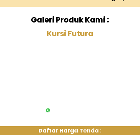
Galeri Produk Kami :
Kursi Futura
6285213092613
Daftar Harga Tenda :