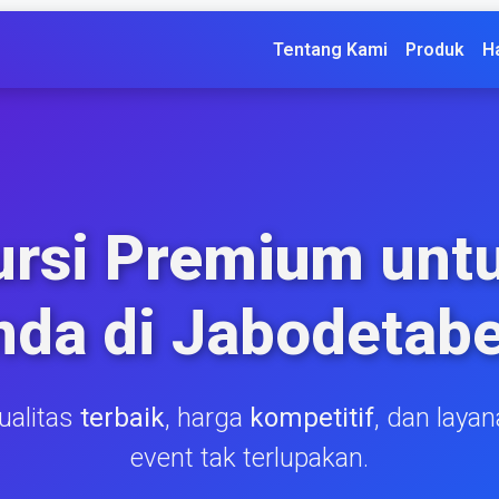
Tentang Kami
Produk
H
ursi
Premium
untu
nda di Jabodetabe
kualitas
terbaik
, harga
kompetitif
, dan laya
event tak terlupakan.