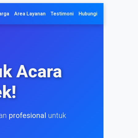
arga
Area Layanan
Testimoni
Hubungi
k Acara
k!
nan
profesional
untuk