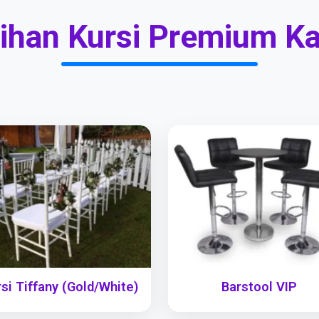
lihan Kursi Premium K
si Tiffany (Gold/White)
Barstool VIP