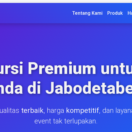
Tentang Kami
Produk
H
ursi
Premium
untu
nda di Jabodetabe
kualitas
terbaik
, harga
kompetitif
, dan laya
event tak terlupakan.