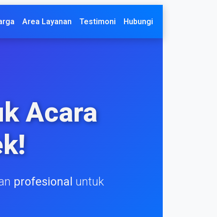
arga
Area Layanan
Testimoni
Hubungi
k Acara
k!
nan
profesional
untuk