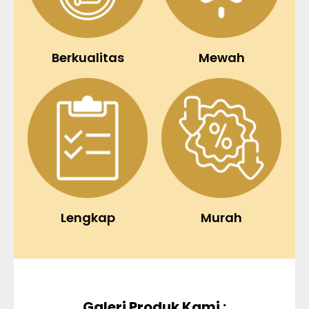
Berkualitas
Mewah
Lengkap
Murah
Galeri Produk Kami :