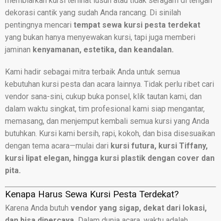
membiarkan kursi terlihat lusuh atau tidak seragam di tengah
dekorasi cantik yang sudah Anda rancang. Di sinilah
pentingnya mencari
tempat sewa kursi pesta terdekat
yang bukan hanya menyewakan kursi, tapi juga memberi
jaminan
kenyamanan, estetika, dan keandalan.
Kami hadir sebagai mitra terbaik Anda untuk semua
kebutuhan kursi pesta dan acara lainnya. Tidak perlu ribet cari
vendor sana-sini, cukup buka ponsel, klik tautan kami, dan
dalam waktu singkat, tim profesional kami siap mengantar,
memasang, dan menjemput kembali semua kursi yang Anda
butuhkan. Kursi kami bersih, rapi, kokoh, dan bisa disesuaikan
dengan tema acara—mulai dari
kursi futura, kursi Tiffany,
kursi lipat elegan, hingga kursi plastik dengan cover dan
pita.
Kenapa Harus Sewa Kursi Pesta Terdekat?
Karena Anda butuh
vendor yang sigap, dekat dari lokasi,
dan bisa dipercaya.
Dalam dunia acara, waktu adalah