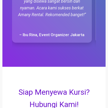
yang disewa sangat bersih dan
yan
nyaman. Acara kami sukses berkat
ada
Amany Rental. Rekomended banget!”
–
– Ibu Rina, Event Organizer Jakarta
Siap Menyewa Kursi?
Hubungi Kami!