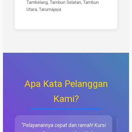
Tambelang, Tambun Selatan, Tambun
Utara, Tarumajaya
Apa Kata Pelanggan
Kami?
“Pelayanannya cepat dan ramah! Kursi
“Pi