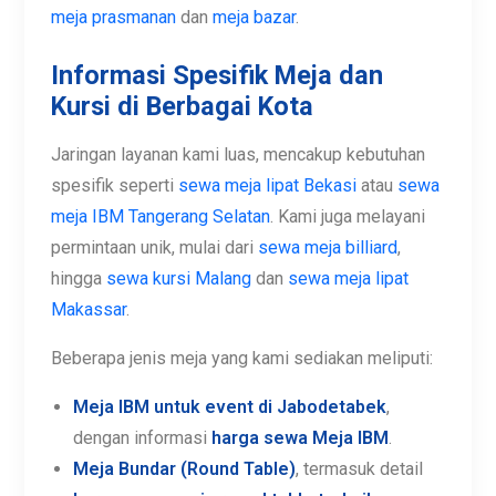
Kotak
, tetapi juga menawarkan solusi logistik yang
cepat. Baik Anda mencari
sewa meja lipat terdekat
di Jakarta, atau berencana mengadakan acara
besar di
Jakarta, Tangerang, atau Depok
, tim kami
siap melayani.
Kami memahami bahwa
harga sewa meja dan kursi
adalah faktor penting. Oleh karena itu, kami
memberikan
harga sewa meja Jakarta
yang
transparan dan kompetitif, termasuk layanan untuk
meja prasmanan
dan
meja bazar
.
Informasi Spesifik Meja dan
Kursi di Berbagai Kota
Jaringan layanan kami luas, mencakup kebutuhan
spesifik seperti
sewa meja lipat Bekasi
atau
sewa