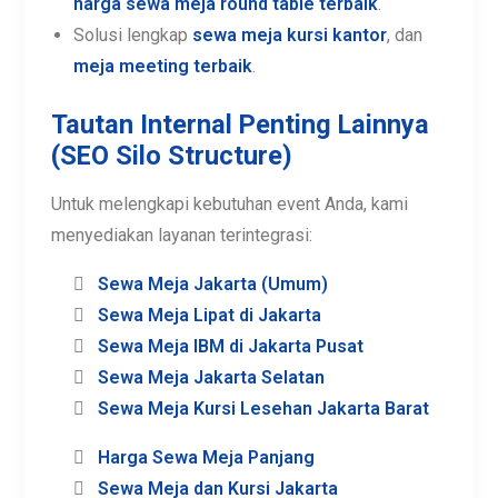
meja IBM Tangerang Selatan
. Kami juga melayani
permintaan unik, mulai dari
sewa meja billiard
,
hingga
sewa kursi Malang
dan
sewa meja lipat
Makassar
.
Beberapa jenis meja yang kami sediakan meliputi:
Meja IBM untuk event di Jabodetabek
,
dengan informasi
harga sewa Meja IBM
.
Meja Bundar (Round Table)
, termasuk detail
harga sewa meja round table terbaik
.
Solusi lengkap
sewa meja kursi kantor
, dan
meja meeting terbaik
.
Tautan Internal Penting Lainnya
(SEO Silo Structure)