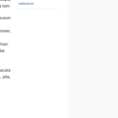
videotron
 lain:
susun
inner,
ihan.
ai.
acara
 pita,