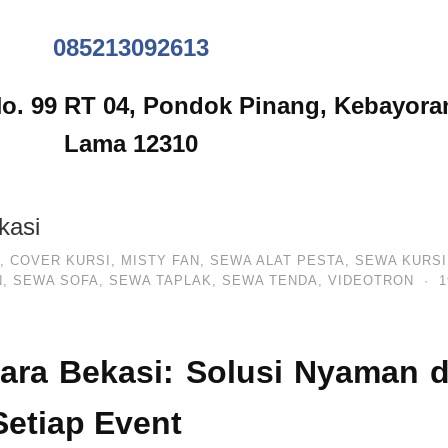
085213092613
No. 99 RT 04, Pondok Pinang, Kebayora
Lama 12310
kasi
,
COVER KURSI
,
MISTY FAN
,
SEWA ALAT PESTA
,
SEWA KURSI
N
,
SEWA SOFA
,
SEWA TAPLAK
,
SEWA TENDA
,
VIDEOTRON
·
1
ara Bekasi: Solusi Nyaman 
Setiap Event