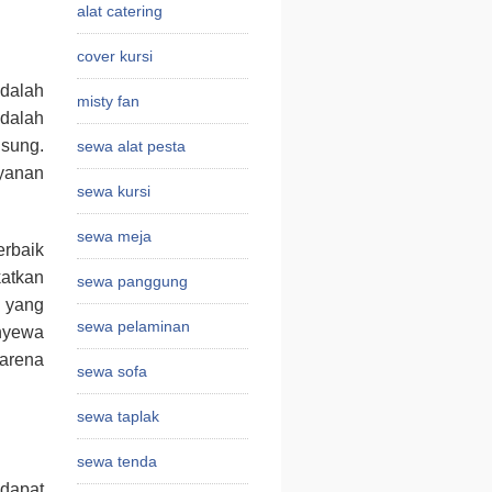
alat catering
cover kursi
dalah
misty fan
adalah
sung.
sewa alat pesta
ayanan
sewa kursi
sewa meja
erbaik
atkan
sewa panggung
i yang
sewa pelaminan
nyewa
karena
sewa sofa
sewa taplak
sewa tenda
 dapat