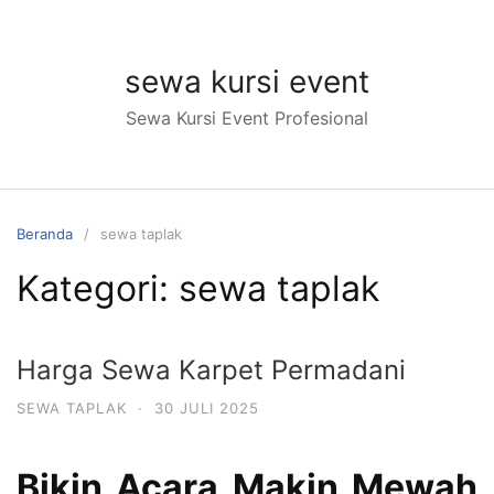
sewa kursi event
Sewa Kursi Event Profesional
Beranda
sewa taplak
Kategori:
sewa taplak
Harga Sewa Karpet Permadani
SEWA TAPLAK
·
30 JULI 2025
Bikin Acara Makin Mewah