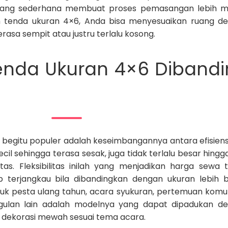
ya yang sederhana membuat proses pemasangan lebih 
 tenda ukuran 4×6, Anda bisa menyesuaikan ruang d
asa sempit atau justru terlalu kosong.
enda Ukuran 4×6 Diband
 begitu populer adalah keseimbangannya antara efisiens
il sehingga terasa sesak, juga tidak terlalu besar hingga
as. Fleksibilitas inilah yang menjadikan harga sewa 
p terjangkau bila dibandingkan dengan ukuran lebih b
tuk pesta ulang tahun, acara syukuran, pertemuan komun
gulan lain adalah modelnya yang dapat dipadukan d
dekorasi mewah sesuai tema acara.