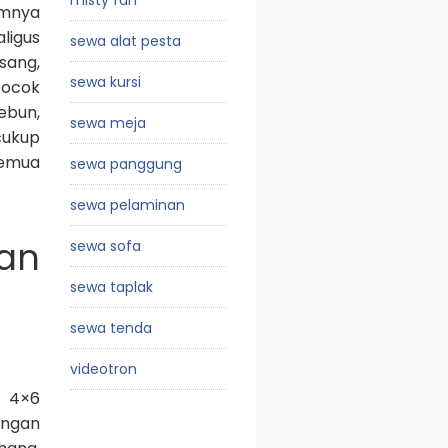
misty fan
umnya
ligus
sewa alat pesta
sang,
sewa kursi
cocok
ebun,
sewa meja
cukup
semua
sewa panggung
sewa pelaminan
ran
sewa sofa
sewa taplak
sewa tenda
videotron
a 4×6
engan