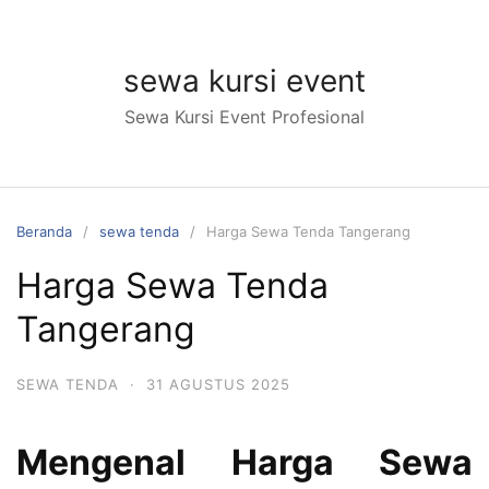
Langsung
ke
konten
sewa kursi event
Sewa Kursi Event Profesional
Beranda
sewa tenda
Harga Sewa Tenda Tangerang
Harga Sewa Tenda
Tangerang
SEWA TENDA
·
31 AGUSTUS 2025
Mengenal Harga Sewa