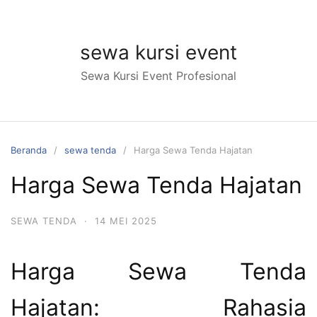
Langsung
ke
konten
sewa kursi event
Sewa Kursi Event Profesional
Beranda
sewa tenda
Harga Sewa Tenda Hajatan
Harga Sewa Tenda Hajatan
SEWA TENDA
·
14 MEI 2025
Harga Sewa Tenda
Hajatan: Rahasia