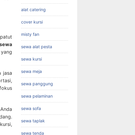
alat catering
cover kursi
misty fan
patut
sewa
sewa alat pesta
 yang
sewa kursi
sewa meja
 jasa
tasi,
sewa panggung
fokus
sewa pelaminan
sewa sofa
 Anda
dang.
sewa taplak
ursi,
sewa tenda