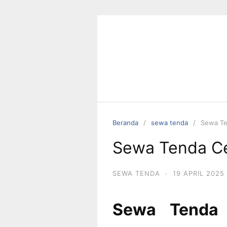
Langsung
ke
konten
Beranda
sewa tenda
Sewa Te
Sewa Tenda C
SEWA TENDA
·
19 APRIL 2025
Sewa Tenda C