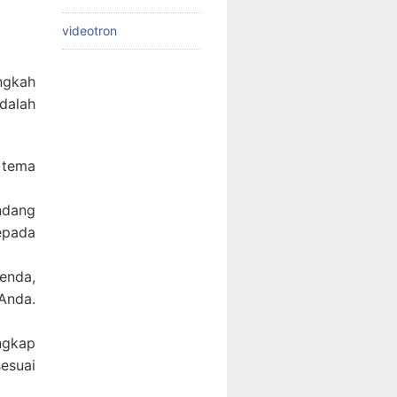
videotron
ngkah
dalah
 tema
ndang
epada
enda,
Anda.
ngkap
esuai