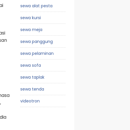
ai
sewa alat pesta
sewa kursi
sewa meja
asi
esan
sewa panggung
sewa pelaminan
sewa sofa
sewa taplak
sewa tenda
ahasa
videotron
,
edia