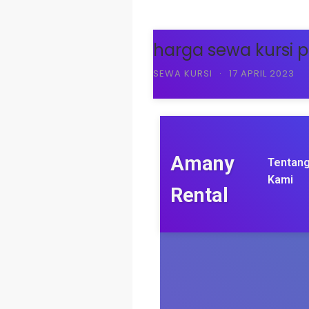
harga sewa kursi 
SEWA KURSI
·
17 APRIL 2023
Amany
Tentan
Kami
Rental