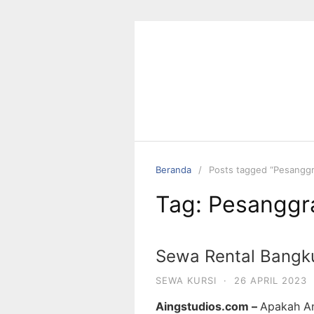
Beranda
Posts tagged “Pesangg
Tag:
Pesanggr
Sewa Rental Bangku
SEWA KURSI
·
26 APRIL 2023
Aingstudios.com –
Apakah An