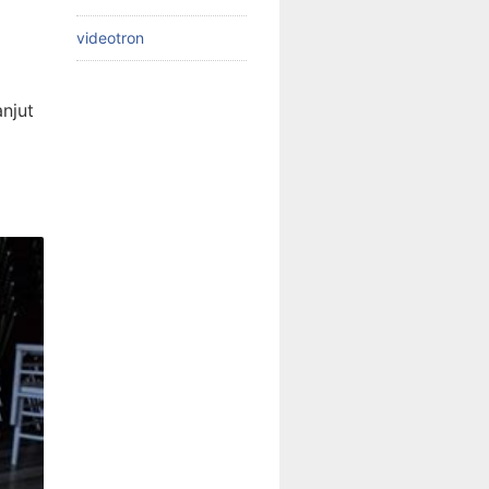
videotron
g
njut