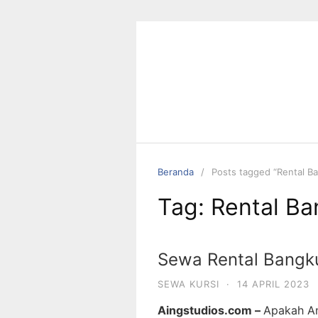
Langsung
ke
konten
Beranda
Posts tagged “Rental Ba
Tag:
Rental Ba
Sewa Rental Bangku
SEWA KURSI
·
14 APRIL 2023
Aingstudios.com –
Apakah An