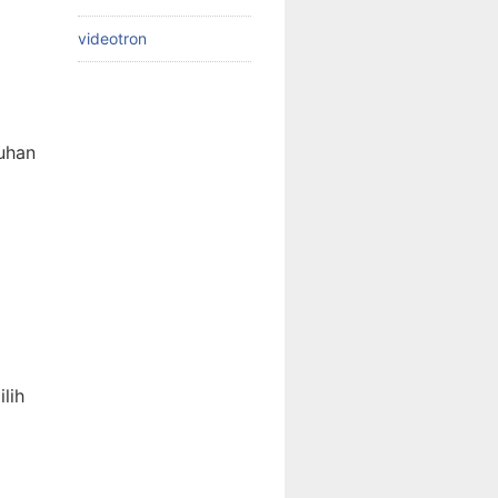
videotron
uhan
lih