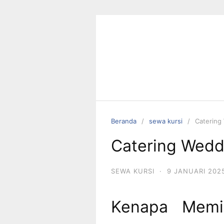
Langsung
ke
konten
Beranda
sewa kursi
Catering
Catering Wedd
SEWA KURSI
·
9 JANUARI 202
Kenapa Memil