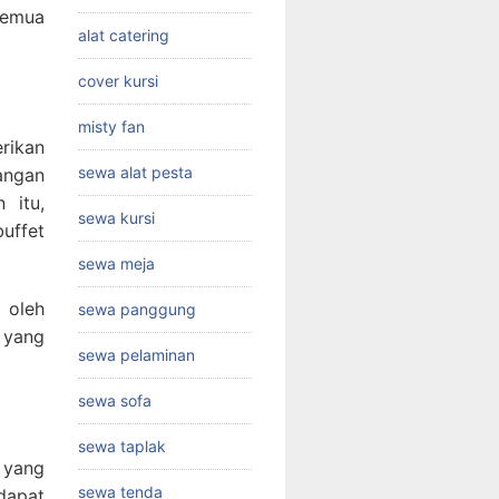
 semua
alat catering
cover kursi
misty fan
rikan
sewa alat pesta
angan
 itu,
sewa kursi
uffet
sewa meja
 oleh
sewa panggung
 yang
sewa pelaminan
sewa sofa
sewa taplak
 yang
sewa tenda
dapat