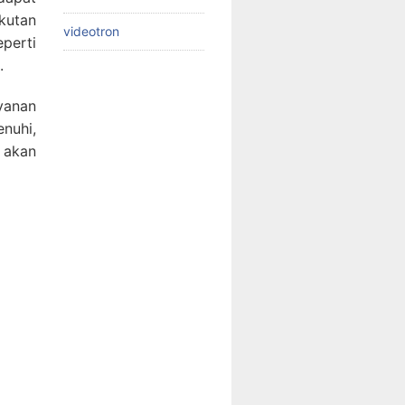
kutan
videotron
perti
.
yanan
nuhi,
 akan