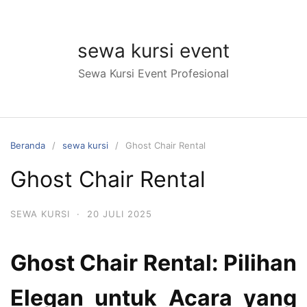
Langsung
ke
konten
sewa kursi event
Sewa Kursi Event Profesional
Beranda
sewa kursi
Ghost Chair Rental
Ghost Chair Rental
SEWA KURSI
·
20 JULI 2025
Ghost Chair Rental: Pilihan
Elegan untuk Acara yang