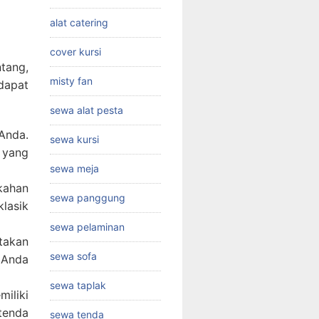
alat catering
cover kursi
tang,
misty fan
dapat
sewa alat pesta
Anda.
sewa kursi
 yang
sewa meja
kahan
sewa panggung
lasik
sewa pelaminan
takan
sewa sofa
 Anda
sewa taplak
iliki
tenda
sewa tenda