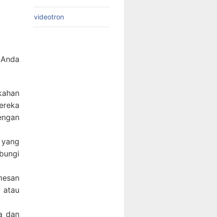
videotron
 Anda
kahan
ereka
dengan
 yang
bungi
mesan
 atau
a dan