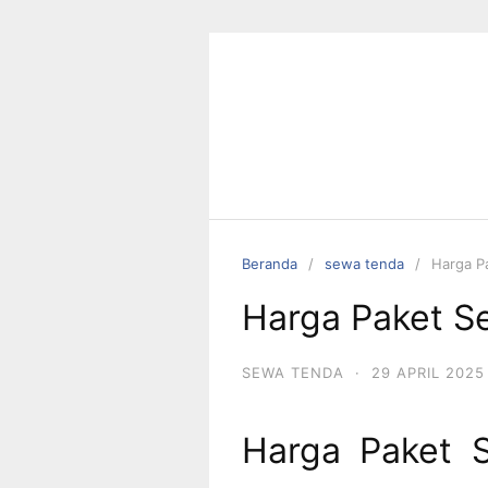
Langsung
ke
konten
Beranda
sewa tenda
Harga P
Harga Paket S
SEWA TENDA
·
29 APRIL 2025
Harga Paket 