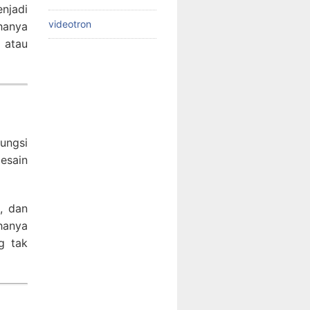
njadi
videotron
hanya
 atau
fungsi
esain
, dan
hanya
g tak