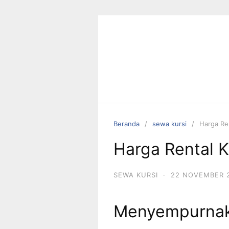
Langsung
ke
konten
Beranda
sewa kursi
Harga Ren
Harga Rental Ku
SEWA KURSI
·
22 NOVEMBER 
Menyempurnak