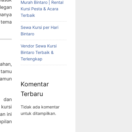
Murah Bintaro | Rental
elegan
Kursi Pesta & Acara
 hanya
Terbaik
 tema
Sewa Kursi per Hari
Bintaro
Vendor Sewa Kursi
Bintaro Terbaik &
Terlengkap
kahan,
 tamu
namun
Komentar
Terbaru
a dan
kursi
Tidak ada komentar
untuk ditampilkan.
n ini
mpilan