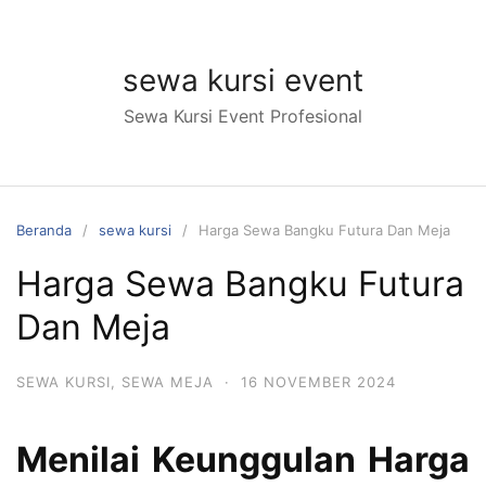
Langsung
ke
konten
sewa kursi event
Sewa Kursi Event Profesional
Beranda
sewa kursi
Harga Sewa Bangku Futura Dan Meja
Harga Sewa Bangku Futura
Dan Meja
SEWA KURSI
,
SEWA MEJA
·
16 NOVEMBER 2024
Menilai Keunggulan Harga