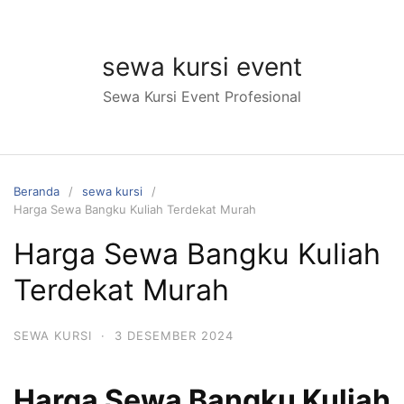
Langsung
ke
konten
sewa kursi event
Sewa Kursi Event Profesional
Beranda
sewa kursi
Harga Sewa Bangku Kuliah Terdekat Murah
Harga Sewa Bangku Kuliah
Terdekat Murah
SEWA KURSI
·
3 DESEMBER 2024
Harga Sewa Bangku Kuliah