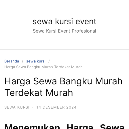
Langsung
ke
konten
sewa kursi event
Sewa Kursi Event Profesional
Beranda
sewa kursi
Harga Sewa Bangku Murah Terdekat Murah
Harga Sewa Bangku Murah
Terdekat Murah
SEWA KURSI
·
14 DESEMBER 2024
Menemukan Harga Sewa