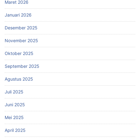
Maret 2026
Januari 2026
Desember 2025
November 2025
Oktober 2025
September 2025
Agustus 2025
Juli 2025
Juni 2025
Mei 2025
April 2025