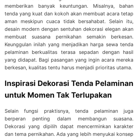
memberikan banyak keuntungan. Misalnya, bahan
tenda yang kuat dan kokoh akan membuat acara tetap
aman meskipun cuaca tidak bersahabat. Selain itu,
desain modern dengan sentuhan dekorasi elegan akan
membuat suasana pernikahan semakin berkesan.
Keunggulan inilah yang menjadikan harga sewa tenda
pelaminan berkualitas terasa sepadan dengan hasil
yang didapat. Bagi pasangan yang ingin acara mereka
berkesan, kualitas tentu harus menjadi prioritas utama.
Inspirasi Dekorasi Tenda Pelaminan
untuk Momen Tak Terlupakan
Selain fungsi praktisnya, tenda pelaminan juga
berperan penting dalam membangun suasana.
Dekorasi yang dipilih dapat mencerminkan karakter
dan tema pernikahan. Ada yang lebih menyukai konsep