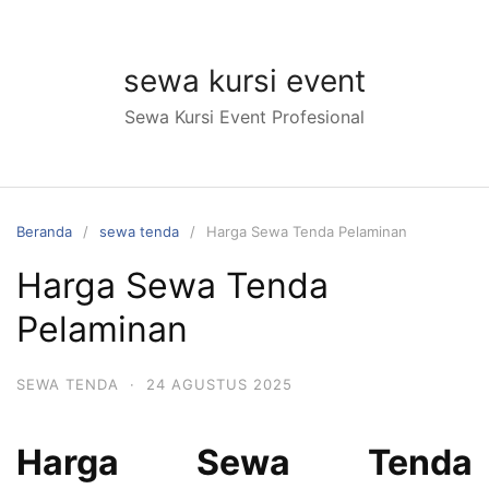
Langsung
ke
konten
sewa kursi event
Sewa Kursi Event Profesional
Beranda
sewa tenda
Harga Sewa Tenda Pelaminan
Harga Sewa Tenda
Pelaminan
SEWA TENDA
·
24 AGUSTUS 2025
Harga Sewa Tenda