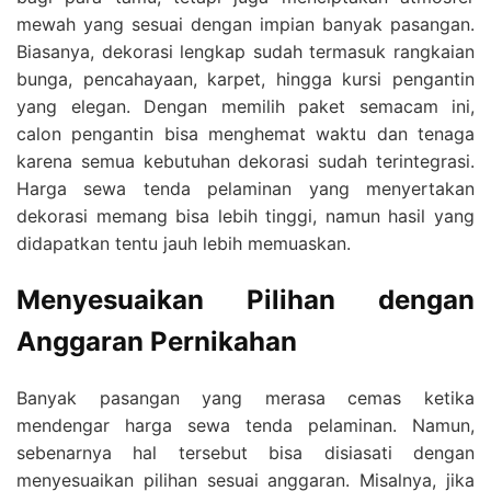
mewah yang sesuai dengan impian banyak pasangan.
Biasanya, dekorasi lengkap sudah termasuk rangkaian
bunga, pencahayaan, karpet, hingga kursi pengantin
yang elegan. Dengan memilih paket semacam ini,
calon pengantin bisa menghemat waktu dan tenaga
karena semua kebutuhan dekorasi sudah terintegrasi.
Harga sewa tenda pelaminan yang menyertakan
dekorasi memang bisa lebih tinggi, namun hasil yang
didapatkan tentu jauh lebih memuaskan.
Menyesuaikan Pilihan dengan
Anggaran Pernikahan
Banyak pasangan yang merasa cemas ketika
mendengar harga sewa tenda pelaminan. Namun,
sebenarnya hal tersebut bisa disiasati dengan
menyesuaikan pilihan sesuai anggaran. Misalnya, jika