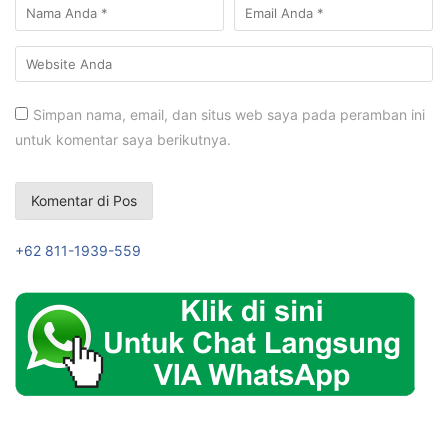
Simpan nama, email, dan situs web saya pada peramban ini
untuk komentar saya berikutnya.
+62 811-1939-559