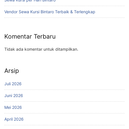
Vendor Sewa Kursi Bintaro Terbaik & Terlengkap
Komentar Terbaru
Tidak ada komentar untuk ditampilkan.
Arsip
Juli 2026
Juni 2026
Mei 2026
April 2026