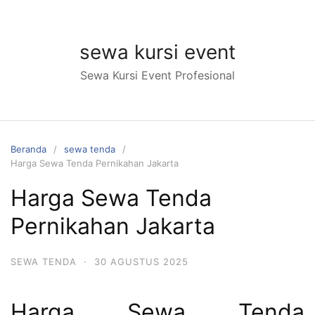
Langsung
ke
konten
sewa kursi event
Sewa Kursi Event Profesional
Beranda
sewa tenda
Harga Sewa Tenda Pernikahan Jakarta
Harga Sewa Tenda
Pernikahan Jakarta
SEWA TENDA
·
30 AGUSTUS 2025
Harga Sewa Tenda