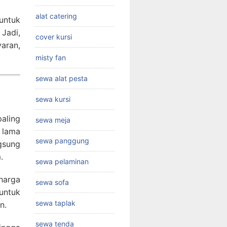
alat catering
untuk
Jadi,
cover kursi
aran,
misty fan
sewa alat pesta
sewa kursi
aling
sewa meja
 lama
sewa panggung
gsung
.
sewa pelaminan
harga
sewa sofa
untuk
sewa taplak
n.
sewa tenda