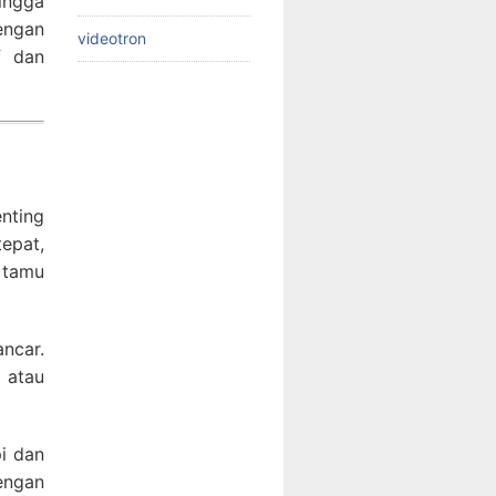
ingga
Dengan
videotron
f dan
enting
epat,
 tamu
ancar.
 atau
pi dan
engan