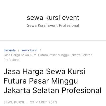
Langsung
ke
konten
sewa kursi event
Sewa Kursi Event Profesional
Beranda
sewa kursi
Jasa Harga Sewa Kursi Futura Pasar Minggu Jakarta Selatan
Profesional
Jasa Harga Sewa Kursi
Futura Pasar Minggu
Jakarta Selatan Profesional
SEWA KURSI
·
23 MARET 2023