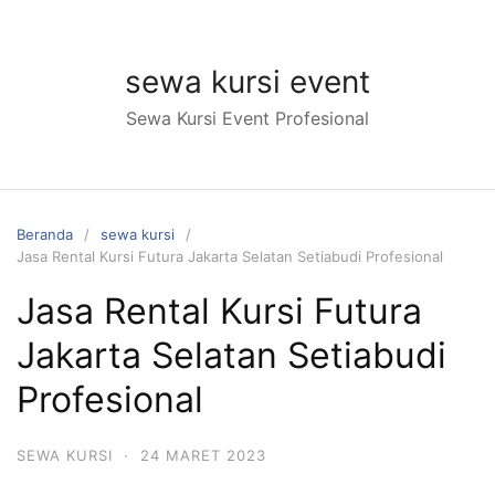
Langsung
ke
konten
sewa kursi event
Sewa Kursi Event Profesional
Beranda
sewa kursi
Jasa Rental Kursi Futura Jakarta Selatan Setiabudi Profesional
Jasa Rental Kursi Futura
Jakarta Selatan Setiabudi
Profesional
SEWA KURSI
·
24 MARET 2023