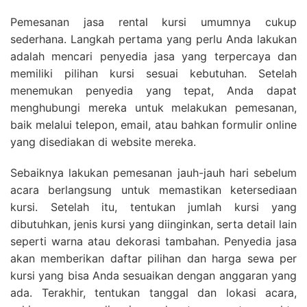
Pemesanan jasa rental kursi umumnya cukup
sederhana. Langkah pertama yang perlu Anda lakukan
adalah mencari penyedia jasa yang terpercaya dan
memiliki pilihan kursi sesuai kebutuhan. Setelah
menemukan penyedia yang tepat, Anda dapat
menghubungi mereka untuk melakukan pemesanan,
baik melalui telepon, email, atau bahkan formulir online
yang disediakan di website mereka.
Sebaiknya lakukan pemesanan jauh-jauh hari sebelum
acara berlangsung untuk memastikan ketersediaan
kursi. Setelah itu, tentukan jumlah kursi yang
dibutuhkan, jenis kursi yang diinginkan, serta detail lain
seperti warna atau dekorasi tambahan. Penyedia jasa
akan memberikan daftar pilihan dan harga sewa per
kursi yang bisa Anda sesuaikan dengan anggaran yang
ada. Terakhir, tentukan tanggal dan lokasi acara,