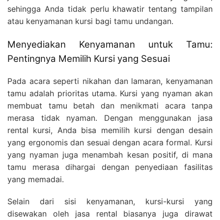
sehingga Anda tidak perlu khawatir tentang tampilan
atau kenyamanan kursi bagi tamu undangan.
Menyediakan Kenyamanan untuk Tamu:
Pentingnya Memilih Kursi yang Sesuai
Pada acara seperti nikahan dan lamaran, kenyamanan
tamu adalah prioritas utama. Kursi yang nyaman akan
membuat tamu betah dan menikmati acara tanpa
merasa tidak nyaman. Dengan menggunakan jasa
rental kursi, Anda bisa memilih kursi dengan desain
yang ergonomis dan sesuai dengan acara formal. Kursi
yang nyaman juga menambah kesan positif, di mana
tamu merasa dihargai dengan penyediaan fasilitas
yang memadai.
Selain dari sisi kenyamanan, kursi-kursi yang
disewakan oleh jasa rental biasanya juga dirawat