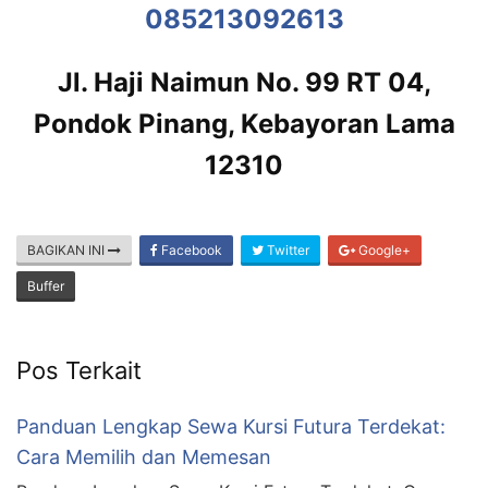
085213092613
Jl. Haji Naimun No. 99 RT 04,
Pondok Pinang, Kebayoran Lama
12310
BAGIKAN INI
Facebook
Twitter
Google+
Buffer
Pos Terkait
Panduan Lengkap Sewa Kursi Futura Terdekat:
Cara Memilih dan Memesan