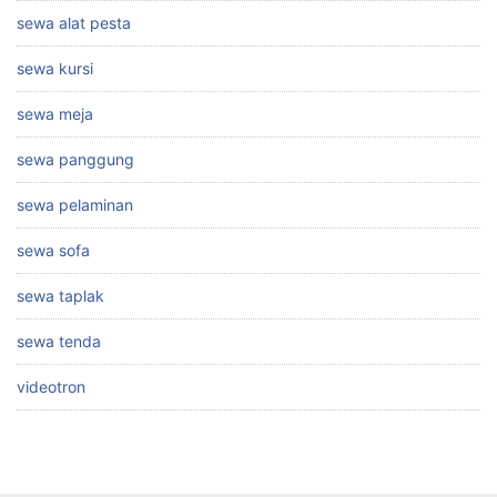
sewa alat pesta
sewa kursi
sewa meja
sewa panggung
sewa pelaminan
sewa sofa
sewa taplak
sewa tenda
videotron