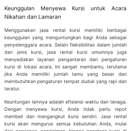
Keunggulan Menyewa Kursi untuk Acara
Nikahan dan Lamaran
Menggunakan jasa rental kursi memiliki berbagai
keunggulan yang menguntungkan bagi Anda sebagai
penyelenggara acara. Selain fleksibilitas dalam jumlah
dan jenis kursi, jasa rental kursi umumnya juga
menyediakan layanan pengantaran dan pengaturan
kursi di lokasi acara. Ini sangat membantu, terutama
jika Anda memiliki jumlah tamu yang besar dan
membutuhkan pengaturan tempat duduk yang rapi dan
teratur.
Keuntungan lainnya adalah efisiensi waktu dan tenaga.
Dengan menyewa kursi, Anda tidak perlu repot
membeli dan mengangkut kursi sendiri. Jasa rental
kursi akan mengurus semua kebutuhan Anda, mulai