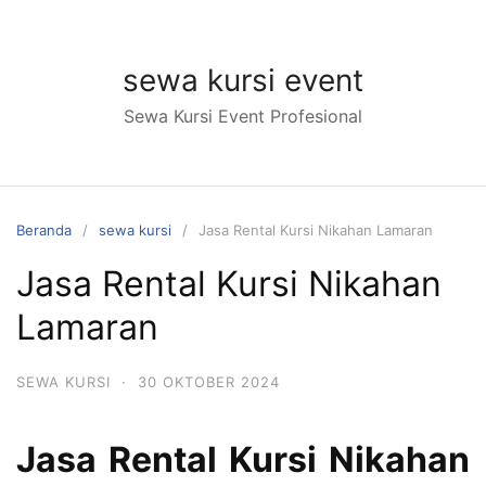
Langsung
ke
konten
sewa kursi event
Sewa Kursi Event Profesional
Beranda
sewa kursi
Jasa Rental Kursi Nikahan Lamaran
Jasa Rental Kursi Nikahan
Lamaran
SEWA KURSI
·
30 OKTOBER 2024
Jasa Rental Kursi Nikahan