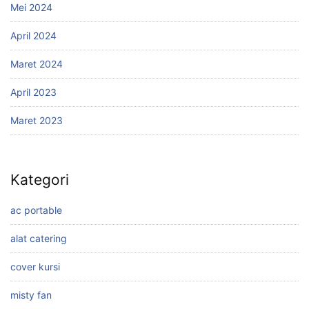
Mei 2024
April 2024
Maret 2024
April 2023
Maret 2023
Kategori
ac portable
alat catering
cover kursi
misty fan