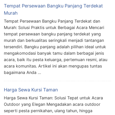
Tempat Persewaan Bangku Panjang Terdekat
Murah
Tempat Persewaan Bangku Panjang Terdekat dan
Murah: Solusi Praktis untuk Berbagai Acara Mencari
tempat persewaan bangku panjang terdekat yang
murah dan berkualitas seringkali menjadi tantangan
tersendiri. Bangku panjang adalah pilihan ideal untuk
mengakomodasi banyak tamu dalam berbagai jenis
acara, baik itu pesta keluarga, pertemuan resmi, atau
acara komunitas. Artikel ini akan mengupas tuntas
bagaimana Anda …
Harga Sewa Kursi Taman
Harga Sewa Kursi Taman: Solusi Tepat untuk Acara
Outdoor yang Elegan Mengadakan acara outdoor
seperti pesta pernikahan, ulang tahun, hingga