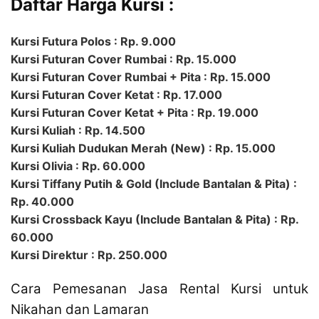
Daftar Harga Kursi :
Kursi Futura Polos : Rp. 9.000
Kursi Futuran Cover Rumbai : Rp. 15.000
Kursi Futuran Cover Rumbai + Pita : Rp. 15.000
Kursi Futuran Cover Ketat : Rp. 17.000
Kursi Futuran Cover Ketat + Pita : Rp. 19.000
Kursi Kuliah : Rp. 14.500
Kursi Kuliah Dudukan Merah (New) : Rp. 15.000
Kursi Olivia : Rp. 60.000
Kursi Tiffany Putih & Gold (Include Bantalan & Pita) :
Rp. 40.000
Kursi Crossback Kayu (Include Bantalan & Pita) : Rp.
60.000
Kursi Direktur : Rp. 250.000
Cara Pemesanan Jasa Rental Kursi untuk
Nikahan dan Lamaran