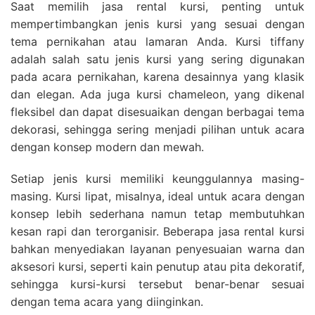
Saat memilih jasa rental kursi, penting untuk
mempertimbangkan jenis kursi yang sesuai dengan
tema pernikahan atau lamaran Anda. Kursi tiffany
adalah salah satu jenis kursi yang sering digunakan
pada acara pernikahan, karena desainnya yang klasik
dan elegan. Ada juga kursi chameleon, yang dikenal
fleksibel dan dapat disesuaikan dengan berbagai tema
dekorasi, sehingga sering menjadi pilihan untuk acara
dengan konsep modern dan mewah.
Setiap jenis kursi memiliki keunggulannya masing-
masing. Kursi lipat, misalnya, ideal untuk acara dengan
konsep lebih sederhana namun tetap membutuhkan
kesan rapi dan terorganisir. Beberapa jasa rental kursi
bahkan menyediakan layanan penyesuaian warna dan
aksesori kursi, seperti kain penutup atau pita dekoratif,
sehingga kursi-kursi tersebut benar-benar sesuai
dengan tema acara yang diinginkan.