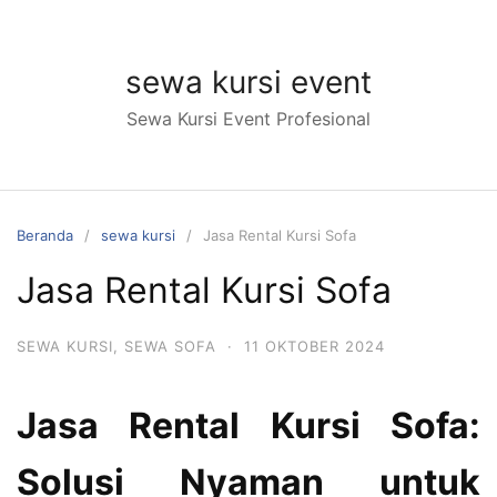
Langsung
ke
konten
sewa kursi event
Sewa Kursi Event Profesional
Beranda
sewa kursi
Jasa Rental Kursi Sofa
Jasa Rental Kursi Sofa
SEWA KURSI
,
SEWA SOFA
·
11 OKTOBER 2024
Jasa Rental Kursi Sofa:
Solusi Nyaman untuk