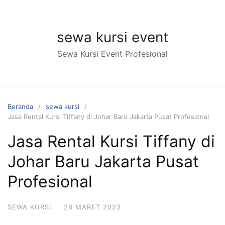
Langsung
ke
konten
sewa kursi event
Sewa Kursi Event Profesional
Beranda
sewa kursi
Jasa Rental Kursi Tiffany di Johar Baru Jakarta Pusat Profesional
Jasa Rental Kursi Tiffany di
Johar Baru Jakarta Pusat
Profesional
SEWA KURSI
·
28 MARET 2023