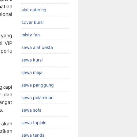
hatian
alat catering
sional
cover kursi
misty fan
 yang
si VIP
sewa alat pesta
perlu
sewa kursi
sewa meja
sewa panggung
ngkapi
n dan
sewa pelaminan
angat
s.
sewa sofa
sewa taplak
 akan
tikan
sewa tenda