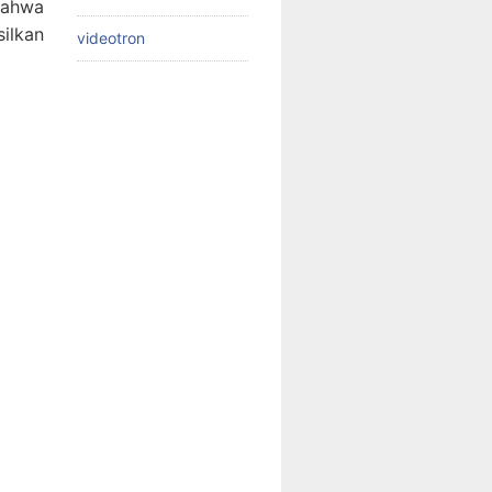
bahwa
silkan
videotron