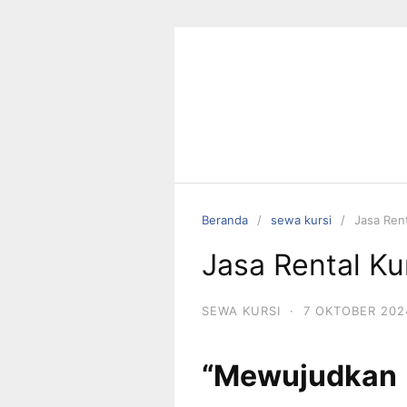
Langsung
ke
konten
Beranda
sewa kursi
Jasa Rent
Jasa Rental Ku
SEWA KURSI
·
7 OKTOBER 202
“Mewujudka