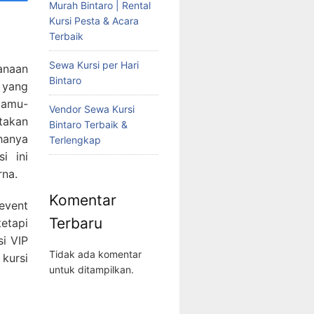
Murah Bintaro | Rental
Kursi Pesta & Acara
Terbaik
Sewa Kursi per Hari
anaan
Bintaro
 yang
tamu-
Vendor Sewa Kursi
takan
Bintaro Terbaik &
hanya
Terlengkap
i ini
rna.
Komentar
 event
Terbaru
etapi
si VIP
Tidak ada komentar
kursi
untuk ditampilkan.