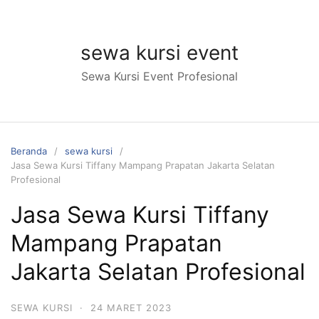
Langsung
ke
konten
sewa kursi event
Sewa Kursi Event Profesional
Beranda
sewa kursi
Jasa Sewa Kursi Tiffany Mampang Prapatan Jakarta Selatan
Profesional
Jasa Sewa Kursi Tiffany
Mampang Prapatan
Jakarta Selatan Profesional
SEWA KURSI
·
24 MARET 2023