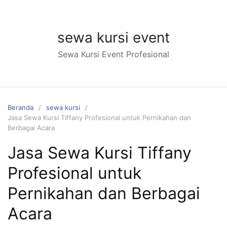
Langsung
ke
konten
sewa kursi event
Sewa Kursi Event Profesional
Beranda
sewa kursi
Jasa Sewa Kursi Tiffany Profesional untuk Pernikahan dan
Berbagai Acara
Jasa Sewa Kursi Tiffany
Profesional untuk
Pernikahan dan Berbagai
Acara