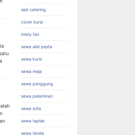
n
alat catering
cover kursi
misty fan
ta
sewa alat pesta
satu
sewa kursi
a
sewa meja
sewa panggung
sewa pelaminan
!
salah
sewa sofa
an
aan
sewa taplak
sewa tenda