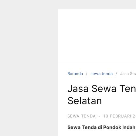
Langsung
ke
konten
Beranda
sewa tenda
Jasa Se
Jasa Sewa Ten
Selatan
SEWA TENDA
·
10 FEBRUARI 
Sewa Tenda di Pondok Indah: