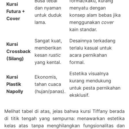
Busa tebal
formal/kaku, kurang
Kursi
dan nyaman
menyatu dengan
Futura +
untuk duduk
konsep alam bebas jika
Cover
lama.
menggunakan
cover
kain standar.
Sangat kuat,
Desainnya terkadang
Kursi
memberikan
terlalu kasual untuk
Crossback
kesan
rustic
acara pernikahan
(Silang)
yang kental.
formal.
Estetika visualnya
Kursi
Ekonomis,
kurang mendukung
Plastik
tahan cuaca
untuk pesta pernikahan
Napolly
(hujan/panas).
eksklusif.
Melihat tabel di atas, jelas bahwa kursi Tiffany berada
di titik tengah yang sempurna: menawarkan estetika
kelas atas tanpa menghilangkan fungsionalitas dan