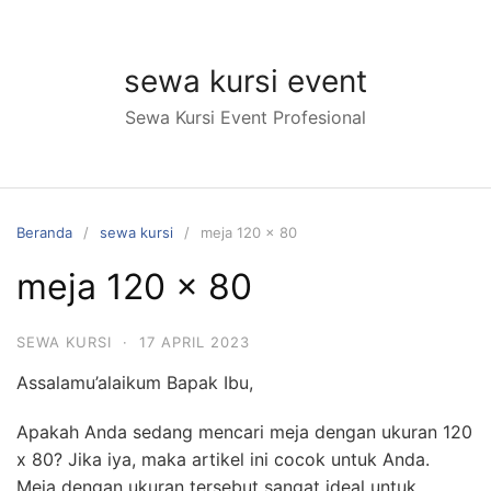
Langsung
ke
konten
sewa kursi event
Sewa Kursi Event Profesional
Beranda
sewa kursi
meja 120 x 80
meja 120 x 80
SEWA KURSI
·
17 APRIL 2023
Assalamu’alaikum Bapak Ibu,
Apakah Anda sedang mencari meja dengan ukuran 120
x 80? Jika iya, maka artikel ini cocok untuk Anda.
Meja dengan ukuran tersebut sangat ideal untuk