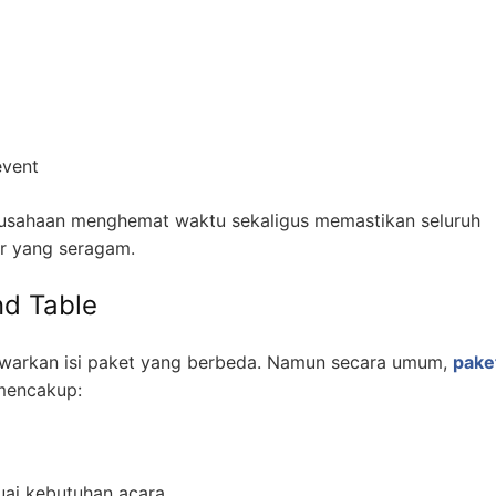
event
usahaan menghemat waktu sekaligus memastikan seluruh
ar yang seragam.
nd Table
warkan isi paket yang berbeda. Namun secara umum,
pake
mencakup:
uai kebutuhan acara.