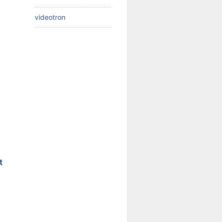
videotron
t