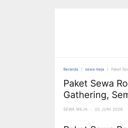
Langsung
ke
konten
Beranda
sewa meja
Paket Se
Paket Sewa Ro
Gathering, Se
SEWA MEJA
·
20 JUNI 2026