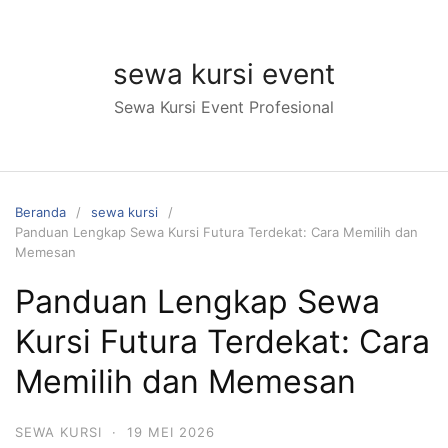
Langsung
ke
konten
sewa kursi event
Sewa Kursi Event Profesional
Beranda
sewa kursi
Panduan Lengkap Sewa Kursi Futura Terdekat: Cara Memilih dan
Memesan
Panduan Lengkap Sewa
Kursi Futura Terdekat: Cara
Memilih dan Memesan
SEWA KURSI
·
19 MEI 2026