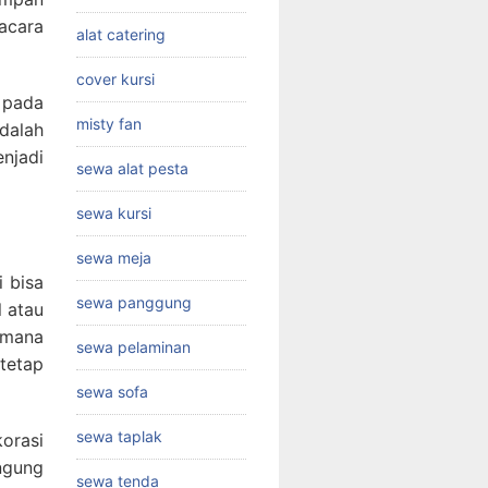
acara
alat catering
cover kursi
 pada
misty fan
adalah
njadi
sewa alat pesta
sewa kursi
sewa meja
i bisa
sewa panggung
l atau
imana
sewa pelaminan
 tetap
sewa sofa
sewa taplak
orasi
ngung
sewa tenda