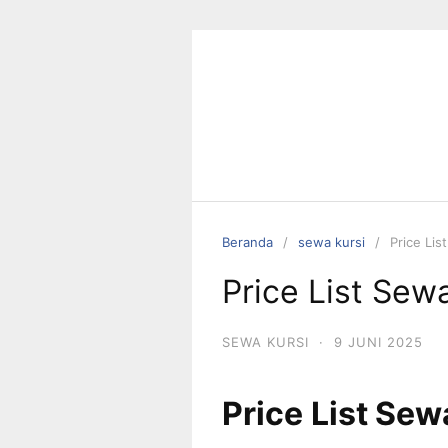
Langsung
ke
konten
Beranda
sewa kursi
Price Lis
Price List Sewa
SEWA KURSI
·
9 JUNI 2025
Price List Sew