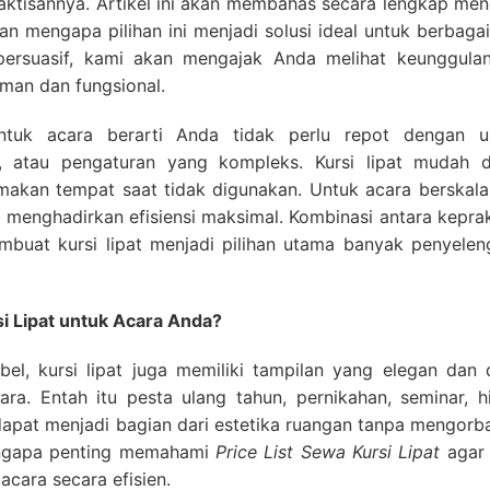
aktisannya. Artikel ini akan membahas secara lengkap men
n mengapa pilihan ini menjadi solusi ideal untuk berbagai
ersuasif, kami akan mengajak Anda melihat keunggulan
man dan fungsional.
ntuk acara berarti Anda tidak perlu repot dengan u
 atau pengaturan yang kompleks. Kursi lipat mudah di
makan tempat saat tidak digunakan. Untuk acara berskala 
u menghadirkan efisiensi maksimal. Kombinasi antara kepra
buat kursi lipat menjadi pilihan utama banyak penyelen
i Lipat untuk Acara Anda?
bel, kursi lipat juga memiliki tampilan yang elegan dan 
ra. Entah itu pesta ulang tahun, pernikahan, seminar, h
t dapat menjadi bagian dari estetika ruangan tanpa mengor
engapa penting memahami
Price List Sewa Kursi Lipat
agar
cara secara efisien.