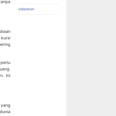
tanpa
videotron
ediaan
 kursi
ering
perlu
uang.
. Ini
 yang
dunia