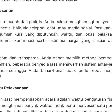
esanan
tlah mudah dan praktis. Anda cukup menghubungi penyedia
sedia, baik via telepon, chat, atau media sosial. Pastika
jumlah kursi yang dibutuhkan, waktu, dan lokasi pelaksa
nerima konfirmasi serta estimasi harga yang sesuai d
epat dan transparan. Anda dapat memilih metode pemba
Bahkan, beberapa penyedia jasa menawarkan sistem antar-j
cara, sehingga Anda benar-benar tidak perlu repot men
?
ktu Pelaksanaan
an saat mempersiapkan acara adalah waktu pengaturan furn
sa menghemat banyak waktu. Tidak perlu menyusun satu per
rsi lipat dapat dibuka dan ditata dengan cepat, serta di