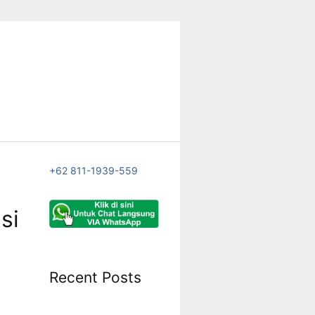
+62 811-1939-559
si
n
Recent Posts