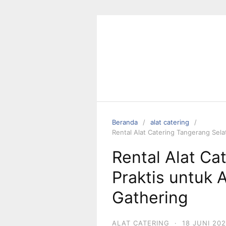
Langsung
ke
konten
Beranda
alat catering
Rental Alat Catering Tangerang Sela
Rental Alat Ca
Praktis untuk 
Gathering
ALAT CATERING
·
18 JUNI 20