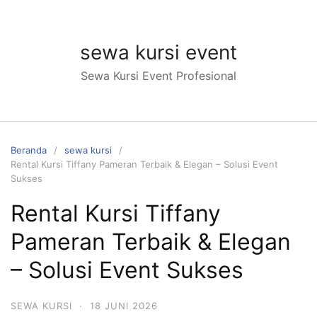
Langsung
ke
konten
sewa kursi event
Sewa Kursi Event Profesional
Beranda
sewa kursi
Rental Kursi Tiffany Pameran Terbaik & Elegan – Solusi Event
Sukses
Rental Kursi Tiffany
Pameran Terbaik & Elegan
– Solusi Event Sukses
SEWA KURSI
·
18 JUNI 2026