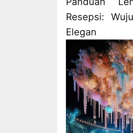
Panduan Len
Resepsi: Wuj
Elega