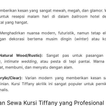
berikan kesan yang sangat mewah, megah, dan glamor. 
h untuk resepsi malam hari di dalam
ballroom
hotel d
al yang hangat.
enghadirkan nuansa modern, futuristik, namun tetap el
gan dekorasi bertema musim dingin (
winter
) atau k
atural Wood/Rustic):
Sangat pas untuk pasangan 
c
,
intimate wedding
, atau pesta di tepi pantai. Warna
at, membumi, dan menyatu dengan alam.
ylic/Clear):
Varian modern yang memberikan kesan s
nian. Kursi Tiffany akrilik ini sangat populer untuk pern
alis.
n Sewa Kursi Tiffany yang Profesional