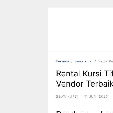
Langsung
ke
konten
Beranda
sewa kursi
Rental Ku
Rental Kursi T
Vendor Terbaik
SEWA KURSI
·
11 JUNI 2026