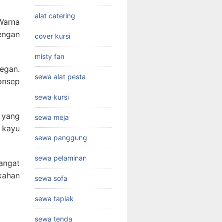
alat catering
Warna
engan
cover kursi
misty fan
egan.
sewa alat pesta
onsep
sewa kursi
yang
sewa meja
 kayu
sewa panggung
sewa pelaminan
angat
ikahan
sewa sofa
sewa taplak
sewa tenda