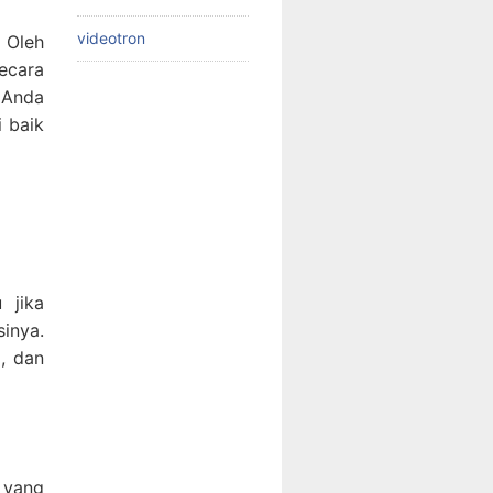
videotron
 Oleh
ecara
 Anda
i baik
 jika
inya.
, dan
 yang