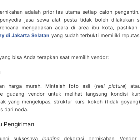
ernikahan adalah prioritas utama setiap calon pengantin.
 penyedia jasa sewa alat pesta tidak boleh dilakukan s
rencana mengadakan acara di area ibu kota, pastikan
ny di Jakarta Selatan
yang sudah terbukti memiliki reputas
 yang bisa Anda terapkan saat memilih vendor:
i
an harga murah. Mintalah foto asli (
real picture
) atau
e gudang vendor untuk melihat langsung kondisi kurs
yak yang mengelupas, struktur kursi kokoh (tidak goyang)
s dari noda.
u Pengiriman
kunci suksesnya
loading
dekorasi pernikahan. Vendor