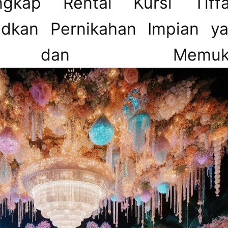
gkap Rental Kursi Tiff
udkan Pernikahan Impian y
n dan Memuk