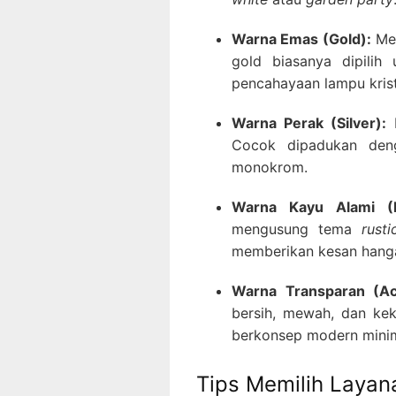
Warna Emas (Gold):
Mem
gold biasanya dipili
pencahayaan lampu krist
Warna Perak (Silver):
M
Cocok dipadukan den
monokrom.
Warna Kayu Alami (N
mengusung tema
rusti
memberikan kesan hang
Warna Transparan (Acr
bersih, mewah, dan keki
berkonsep modern minim
Tips Memilih Layana