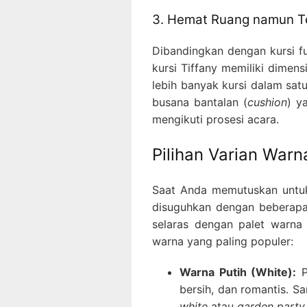
3. Hemat Ruang namun 
Dibandingkan dengan kursi f
kursi Tiffany memiliki dimen
lebih banyak kursi dalam sat
busana bantalan (
cushion
) y
mengikuti prosesi acara.
Pilihan Varian Warn
Saat Anda memutuskan unt
disuguhkan dengan beberapa 
selaras dengan palet warna 
warna yang paling populer:
Warna Putih (White):
P
bersih, dan romantis. S
white
atau
garden party