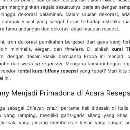
ngan menginginkan segala sesuatunya berjalan dengan semp
, hingga dekorasi pelaminan. Dalam urusan dekorasi, ada
 dampak visual yang sangat besar terhadap estetika rua
para tamu undangan dan dekorasi akad maupun resepsi.
ni, tren dekorasi pernikahan bergeser dari gaya yang ter
bih minimalis, elegan, dan
timeless
. Di sinilah
kursi T
si dengan desain klasik bernuansa Eropa ini menjadi pi
antin dan
wedding organizer
. Mengapa kursi ini begitu po
 vendor
rental kursi tiffany resepsi
yang tepat? Mari kita 
 ini.
any Menjadi Primadona di Acara Reseps
juga sebagai
Chiavari chair
) pertama kali didesain di Itali
 yang ramping, memiliki garis-garis silang yang khas
aki-kaki yang jenjang memberikan kesan yang sangat a