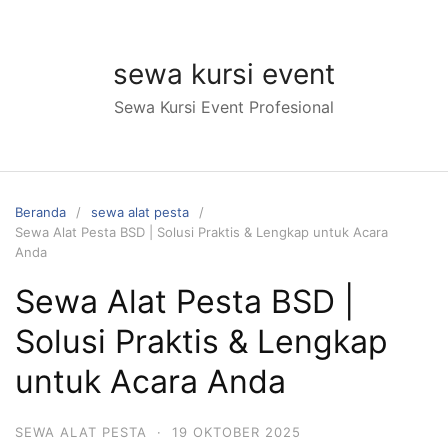
Langsung
ke
konten
sewa kursi event
Sewa Kursi Event Profesional
Beranda
sewa alat pesta
Sewa Alat Pesta BSD | Solusi Praktis & Lengkap untuk Acara
Anda
Sewa Alat Pesta BSD |
Solusi Praktis & Lengkap
untuk Acara Anda
SEWA ALAT PESTA
·
19 OKTOBER 2025