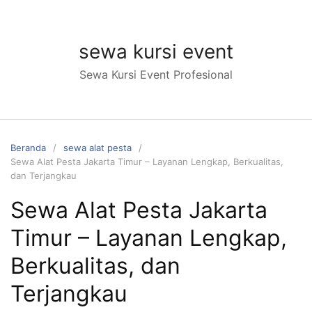
Langsung
ke
konten
sewa kursi event
Sewa Kursi Event Profesional
Beranda
sewa alat pesta
Sewa Alat Pesta Jakarta Timur – Layanan Lengkap, Berkualitas,
dan Terjangkau
Sewa Alat Pesta Jakarta
Timur – Layanan Lengkap,
Berkualitas, dan
Terjangkau