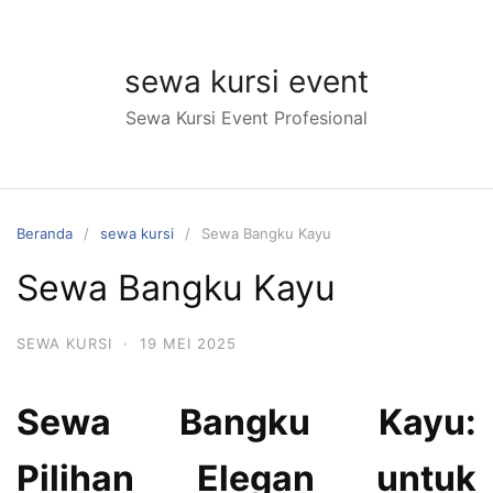
Langsung
ke
konten
sewa kursi event
Sewa Kursi Event Profesional
Beranda
sewa kursi
Sewa Bangku Kayu
Sewa Bangku Kayu
SEWA KURSI
·
19 MEI 2025
Sewa Bangku Kayu:
Pilihan Elegan untuk