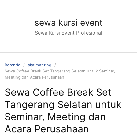
Langsung
ke
konten
sewa kursi event
Sewa Kursi Event Profesional
Beranda
alat catering
Sewa Coffee Break Set Tangerang Selatan untuk Seminar,
Meeting dan Acara Perusahaan
Sewa Coffee Break Set
Tangerang Selatan untuk
Seminar, Meeting dan
Acara Perusahaan