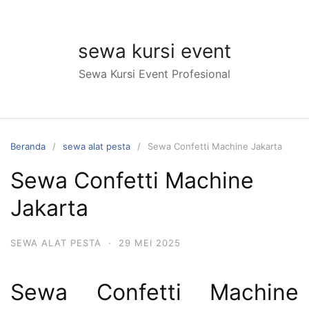
Langsung
ke
konten
sewa kursi event
Sewa Kursi Event Profesional
Beranda
sewa alat pesta
Sewa Confetti Machine Jakarta
Sewa Confetti Machine
Jakarta
SEWA ALAT PESTA
·
29 MEI 2025
Sewa Confetti Machine