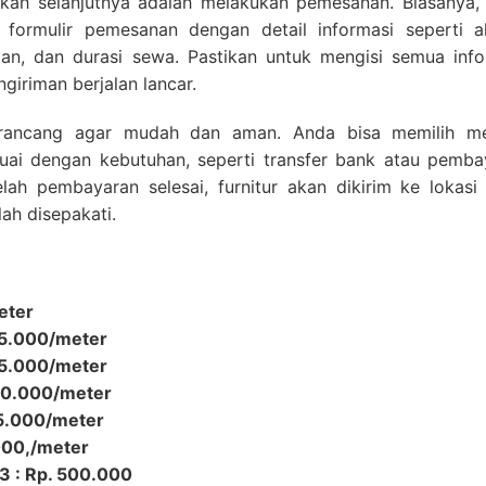
angkah selanjutnya adalah melakukan pemesanan. Biasanya,
 formulir pemesanan dengan detail informasi seperti a
man, dan durasi sewa. Pastikan untuk mengisi semua info
giriman berjalan lancar.
irancang agar mudah dan aman. Anda bisa memilih m
uai dengan kebutuhan, seperti transfer bank atau pemba
telah pembayaran selesai, furnitur akan dikirim ke lokas
ah disepakati.
eter
45.000/meter
55.000/meter
 60.000/meter
65.000/meter
.000,/meter
 3 : Rp. 500.000