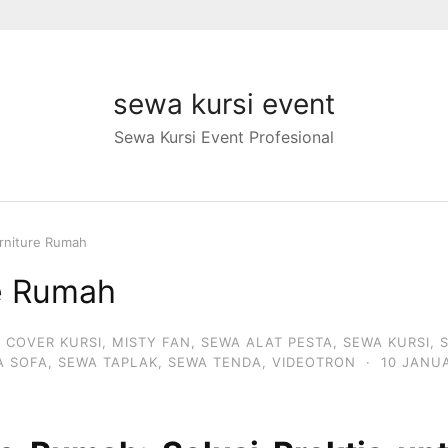
sewa kursi event
Sewa Kursi Event Profesional
rniture Rumah
e Rumah
,
COVER KURSI
,
MISTY FAN
,
SEWA ALAT PESTA
,
SEWA KURSI
,
A SOFA
,
SEWA TAPLAK
,
SEWA TENDA
,
VIDEOTRON
·
10 JANU