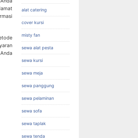
 Anda
lamat
alat catering
rmasi
cover kursi
misty fan
etode
yaran
sewa alat pesta
i Anda
sewa kursi
sewa meja
sewa panggung
sewa pelaminan
sewa sofa
sewa taplak
sewa tenda