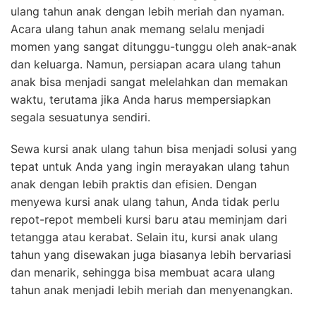
ulang tahun anak dengan lebih meriah dan nyaman.
Acara ulang tahun anak memang selalu menjadi
momen yang sangat ditunggu-tunggu oleh anak-anak
dan keluarga. Namun, persiapan acara ulang tahun
anak bisa menjadi sangat melelahkan dan memakan
waktu, terutama jika Anda harus mempersiapkan
segala sesuatunya sendiri.
Sewa kursi anak ulang tahun bisa menjadi solusi yang
tepat untuk Anda yang ingin merayakan ulang tahun
anak dengan lebih praktis dan efisien. Dengan
menyewa kursi anak ulang tahun, Anda tidak perlu
repot-repot membeli kursi baru atau meminjam dari
tetangga atau kerabat. Selain itu, kursi anak ulang
tahun yang disewakan juga biasanya lebih bervariasi
dan menarik, sehingga bisa membuat acara ulang
tahun anak menjadi lebih meriah dan menyenangkan.