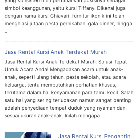
yang konsisten mempertahankan posisinya sebagai
simbol keanggunan, yaitu kursi Tiffany. Dikenal juga
dengan nama kursi Chiavari, furnitur ikonik ini telah
menghiasi jutaan pesta pernikahan, gala dinner, hingga
…
Jasa Rental Kursi Anak Terdekat Murah
Jasa Rental Kursi Anak Terdekat Murah: Solusi Tepat
Untuk Acara Anda! Mengadakan acara untuk anak-
anak, seperti ulang tahun, pesta sekolah, atau acara
keluarga, tentu membutuhkan perhatian khusus,
terutama dalam hal kenyamanan para tamu kecil. Salah
satu hal yang sering terlupakan namun sangat penting
adalah penyediaan tempat duduk yang nyaman dan
sesuai ukuran anak-anak. Inilah mengapa …
Jasa Rental Kursi Pengantin