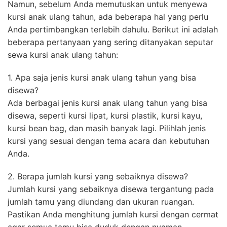
Namun, sebelum Anda memutuskan untuk menyewa
kursi anak ulang tahun, ada beberapa hal yang perlu
Anda pertimbangkan terlebih dahulu. Berikut ini adalah
beberapa pertanyaan yang sering ditanyakan seputar
sewa kursi anak ulang tahun:
1. Apa saja jenis kursi anak ulang tahun yang bisa
disewa?
Ada berbagai jenis kursi anak ulang tahun yang bisa
disewa, seperti kursi lipat, kursi plastik, kursi kayu,
kursi bean bag, dan masih banyak lagi. Pilihlah jenis
kursi yang sesuai dengan tema acara dan kebutuhan
Anda.
2. Berapa jumlah kursi yang sebaiknya disewa?
Jumlah kursi yang sebaiknya disewa tergantung pada
jumlah tamu yang diundang dan ukuran ruangan.
Pastikan Anda menghitung jumlah kursi dengan cermat