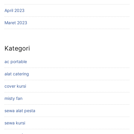
April 2023
Maret 2023
Kategori
ac portable
alat catering
cover kursi
misty fan
sewa alat pesta
sewa kursi