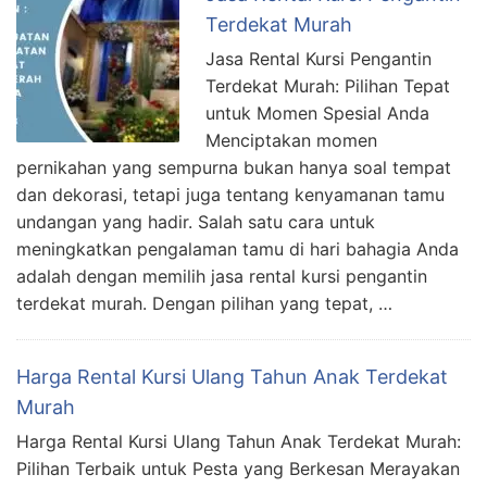
Terdekat Murah
Jasa Rental Kursi Pengantin
Terdekat Murah: Pilihan Tepat
untuk Momen Spesial Anda
Menciptakan momen
pernikahan yang sempurna bukan hanya soal tempat
dan dekorasi, tetapi juga tentang kenyamanan tamu
undangan yang hadir. Salah satu cara untuk
meningkatkan pengalaman tamu di hari bahagia Anda
adalah dengan memilih jasa rental kursi pengantin
terdekat murah. Dengan pilihan yang tepat, …
Harga Rental Kursi Ulang Tahun Anak Terdekat
Murah
Harga Rental Kursi Ulang Tahun Anak Terdekat Murah:
Pilihan Terbaik untuk Pesta yang Berkesan Merayakan