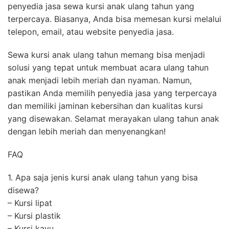
penyedia jasa sewa kursi anak ulang tahun yang
terpercaya. Biasanya, Anda bisa memesan kursi melalui
telepon, email, atau website penyedia jasa.
Sewa kursi anak ulang tahun memang bisa menjadi
solusi yang tepat untuk membuat acara ulang tahun
anak menjadi lebih meriah dan nyaman. Namun,
pastikan Anda memilih penyedia jasa yang terpercaya
dan memiliki jaminan kebersihan dan kualitas kursi
yang disewakan. Selamat merayakan ulang tahun anak
dengan lebih meriah dan menyenangkan!
FAQ
1. Apa saja jenis kursi anak ulang tahun yang bisa
disewa?
– Kursi lipat
– Kursi plastik
– Kursi kayu