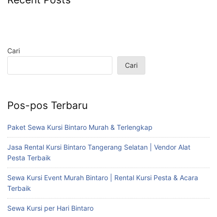
Cari
Cari
Pos-pos Terbaru
Paket Sewa Kursi Bintaro Murah & Terlengkap
Jasa Rental Kursi Bintaro Tangerang Selatan | Vendor Alat
Pesta Terbaik
Sewa Kursi Event Murah Bintaro | Rental Kursi Pesta & Acara
Terbaik
Sewa Kursi per Hari Bintaro